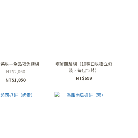
分美味—全品項免運組
嚐鮮體驗組（10種口味獨立包
裝，每包*2片）
NT$2,060
NT$699
NT$1,850