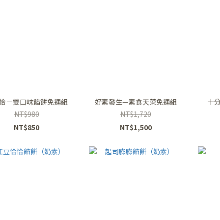
恰－雙口味餡餅免運組
好素發生—素食天菜免運組
十
NT$980
NT$1,720
NT$850
NT$1,500