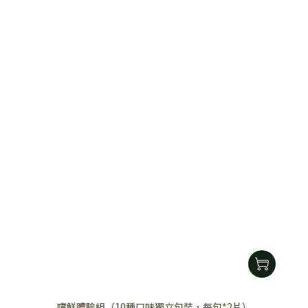
嚐鮮體驗組（10種口味獨立包裝，每包*2片）