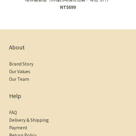
NT$699
About
Brand Story
Our Values
Our Team
Help
FAQ
Delivery & Shipping
Payment
Return Policy