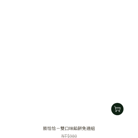
膨恰恰－雙口味餡餅免運組
NT$980