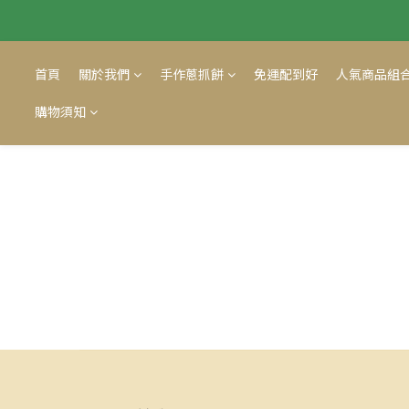
首頁
關於我們
手作蔥抓餅
免運配到好
人氣商品組
購物須知