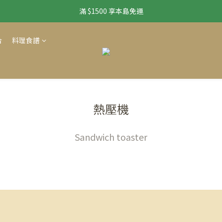
滿 $1500 享本島免運
滿 $1500 享本島免運
🌟免運配到好｜美味組合免運送到家
合
料理食譜
滿 $1500 享本島免運
熱壓機
Sandwich toaster