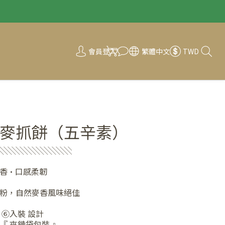
會員登入
繁體中文
TWD
麥抓餅（五辛素）
░░░░░░░░░
香·口感柔韌
粉，自然麥香風味絕佳
 ⑥入裝 設計
『 夾鏈袋包裝 』