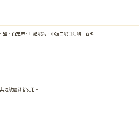
鹽、白芝麻、L-麩酸鈉、中鏈三酸甘油酯、香料.
其過敏體質者使用。