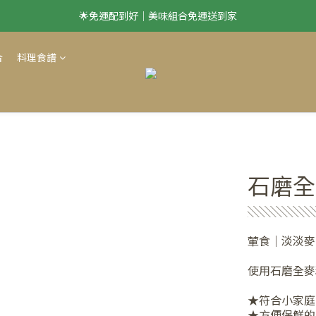
🌟免運配到好｜美味組合免運送到家
滿 $1500 享本島免運
滿 $1500 享本島免運
合
料理食譜
石磨全
░░░░░░
葷食｜淡淡麥
使用石磨全麥
★符合小家庭
★方便保鮮的