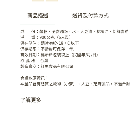
商品描述
送貨及付款方式
成 份：麵粉、全麥麵粉、水、大豆油、棕櫚油、新鮮青蔥、
淨 重：900公克（6入裝）
保存條件：請冷凍於-18。C 以下
保存期限：不拆封可保存一年.
有效日期：標示於包裝袋上（民國年/月/日）
原 產 地 ：台灣
製造廠商：紅象食品有限公司
✿過敏原資訊：
本產品含有麩質之穀物（小麥）、大豆、芝麻製品，不適合對
了解更多