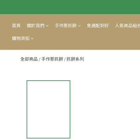
首頁
關於我們
手作蔥抓餅
免運配到好
人氣商品組
購物須知
全部商品
手作蔥抓餅
抓餅系列
/
/