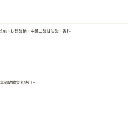
麻、L-麩酸鈉、中鏈三酸甘油酯、香料.
其過敏體質者使用。