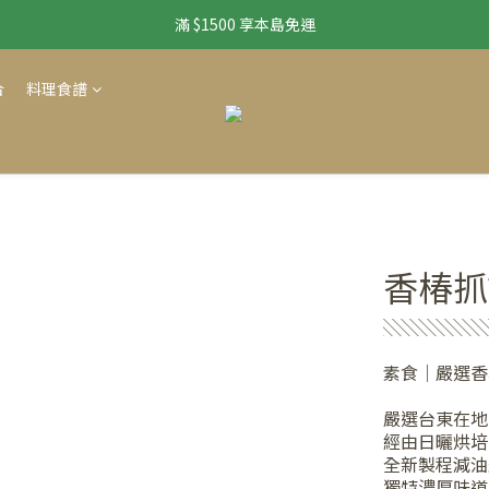
滿 $1500 享本島免運
滿 $1500 享本島免運
🌟免運配到好｜美味組合免運送到家
合
料理食譜
滿 $1500 享本島免運
香椿抓
░░░░░░
素食｜嚴選香
嚴選台東在地
經由日曬烘培
全新製程減油
獨特濃厚味道