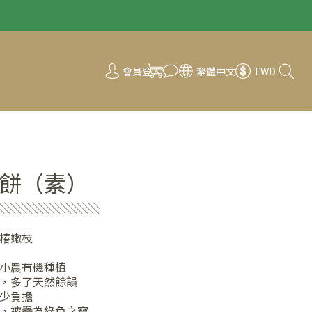
會員登入
繁體中文
TWD
餅（素）
░░░░░░░░░
椿嫩枝
小農有機種植
，多了天然餘韻
少負擔
，被譽為綠色之寶