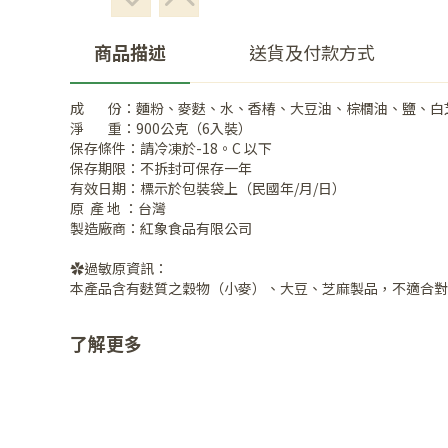
商品描述
送貨及付款方式
成 份：麵粉、麥麩、水、香椿、大豆油、棕櫚油、鹽、白芝
淨 重：900公克（6入裝）
保存條件：請冷凍於-18。C 以下
保存期限：不拆封可保存一年
有效日期：標示於包裝袋上（民國年/月/日）
原 產 地 ：台灣
製造廠商：紅象食品有限公司
✿過敏原資訊：
本產品含有麩質之穀物（小麥）、大豆、芝麻製品，不適合對
了解更多