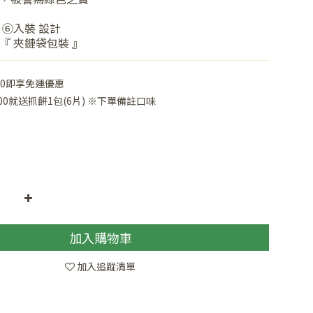
 ⑥入裝 設計
『 夾鏈袋包裝 』
00即享免運優惠
000就送抓餅1包(6片) ※下單備註口味
加入購物車
加入追蹤清單